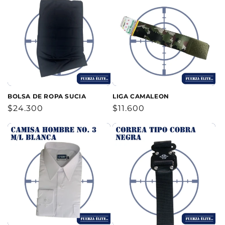
BOLSA DE ROPA SUCIA
LIGA CAMALEON
Precio
$24.300
Precio
$11.600
habitual
habitual