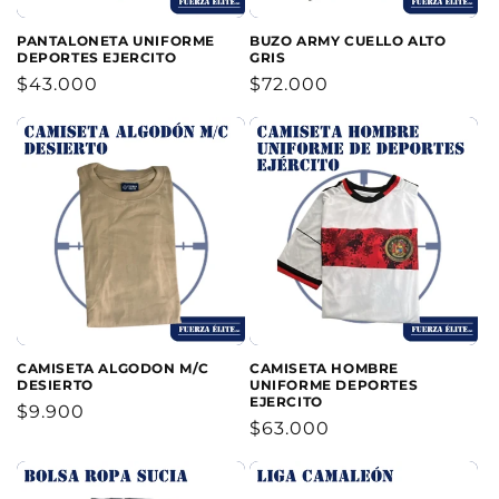
PANTALONETA UNIFORME
BUZO ARMY CUELLO ALTO
DEPORTES EJERCITO
GRIS
Precio
$43.000
Precio
$72.000
habitual
habitual
CAMISETA ALGODON M/C
CAMISETA HOMBRE
DESIERTO
UNIFORME DEPORTES
EJERCITO
Precio
$9.900
Precio
$63.000
habitual
habitual