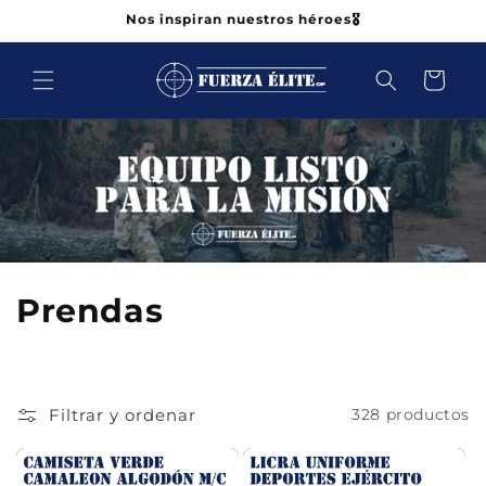
Ir
Nos inspiran nuestros héroes🎖️
directamente
al contenido
Carrito
C
Prendas
o
l
Filtrar y ordenar
328 productos
e
c