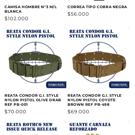
CAMISA HOMBRE N°3 M/L
CORREA TIPO COBRA NEGRA
BLANCA
Precio
$56.000
Precio
$102.000
habitual
habitual
REATA CONDOR G.I. STYLE
REATA CONDOR G.I. STYLE
NYLON PISTOL OLIVE DRAB
NYLON PISTOL COYOTE
REF PB-001
BROWN REF PB-498
Precio
$70.000
Precio
$69.000
habitual
habitual