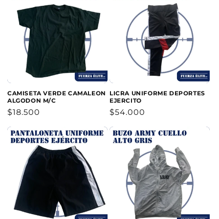
c
i
ó
n
:
CAMISETA VERDE CAMALEON
LICRA UNIFORME DEPORTES
ALGODON M/C
EJERCITO
Precio
$18.500
Precio
$54.000
habitual
habitual