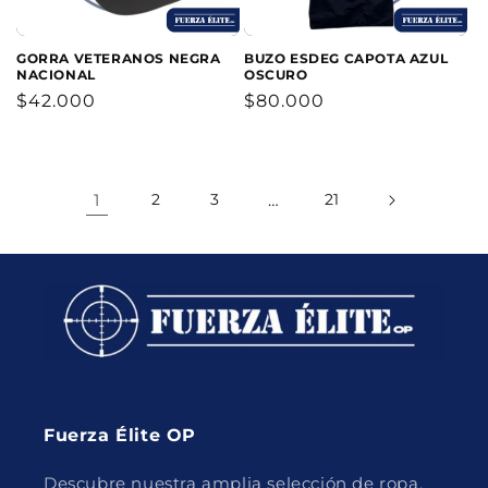
GORRA VETERANOS NEGRA
BUZO ESDEG CAPOTA AZUL
NACIONAL
OSCURO
Precio
$42.000
Precio
$80.000
habitual
habitual
1
2
3
…
21
Fuerza Élite OP
Descubre nuestra amplia selección de ropa,